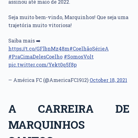
assinou até maio de 2022.
Seja muito bem-vindo, Marquinhos! Que seja uma
trajetória muito vitoriosa!
Saiba mais ➡️
https://t.co/GFlbnMz48m
#CoelhãoSérieA
#PraCimaDelesCoelho
#SomosVolt
pic.twitter.com/Yekt0q5f8p
— América FC (@AmericaFC1912)
October 18, 2021
A CARREIRA DE
MARQUINHOS