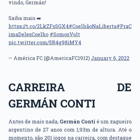
vindo, Germán!
Saiba mais ➡️
https://t.co/2LkZFsSGX4
#CoelhãoNaLiberta
#PraC
imaDelesCoelho
#SomosVolt
pic.twitter.com/5R4g98iMY4
— América FC (@AmericaFC1912)
January 6, 2022
CARREIRA DE
GERMÁN CONTI
Antes de mais nada,
Germán Conti
é um zagueiro
argentino de 27 anos com 1,93m de altura. Até o
momento, são 201 jogos na carreira, com destaque