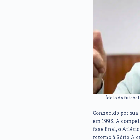
Ídolo do futebo
Conhecido por sua c
em 1995. A competi
fase final, o Atlét
retorno à Série A 