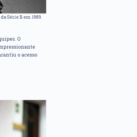
da Série B em 1989.
quipes. O
impressionante
arantiu o acesso