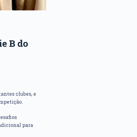
ie B do
antes clubes, e
mpetição.
esafios
adicional para