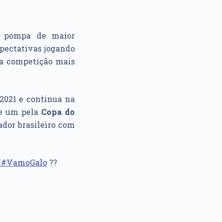
 pompa de maior
pectativas jogando
na competição mais
 2021 e continua na
 e um pela
Copa do
ador brasileiro com
H
#VamoGalo
??️