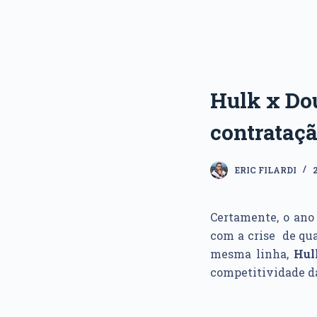
Hulk x Dou
contrataç
ERIC FILARDI
Certamente, o ano 
com a crise de qua
mesma linha,
Hul
competitividade da