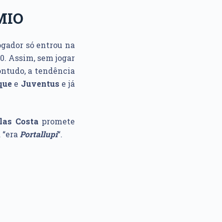
MIO
ogador só entrou na
 0. Assim, sem jogar
ontudo, a tendência
que
e
Juventus
e já
las Costa
promete
 “era
Portallupi
“.