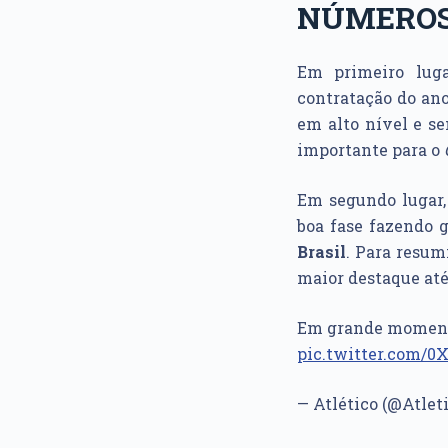
NÚMEROS
Em primeiro lug
contratação do an
em alto nível e s
importante para o
Em segundo lugar
boa fase fazendo 
Brasil
. Para resum
maior destaque at
Em grande momento
pic.twitter.com/0
— Atlético (@Atlet