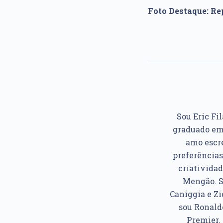
Foto Destaque: R
Sou Eric Fil
graduado em 
amo escre
preferências
criatividad
Mengão. So
Caniggia e Z
sou Ronaldo
Premier. 