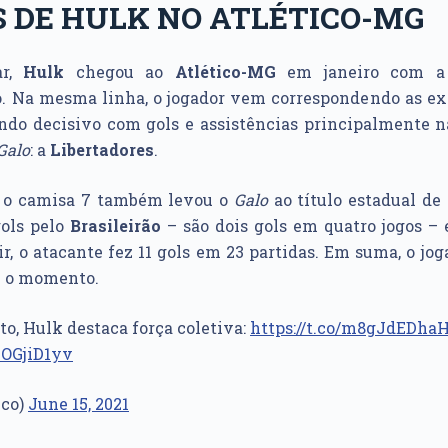
 DE HULK NO ATLÉTICO-MG
ar,
Hulk
chegou ao
Atlético-MG
em janeiro com a
o. Na mesma linha, o jogador vem correspondendo as ex
endo decisivo com gols e assistências principalmente 
Galo
: a
Libertadores
.
, o camisa 7 também levou o
Galo
ao título estadual de
gols pelo
Brasileirão
– são dois gols em quatro jogos –
ir, o atacante fez 11 gols em 23 partidas. Em suma, o jog
é o momento.
, Hulk destaca força coletiva:
https://t.co/m8gJdEDha
XOGjiD1yv
ico)
June 15, 2021