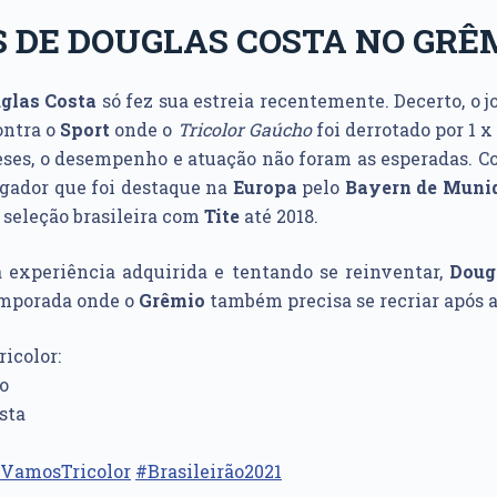
 DE DOUGLAS COSTA NO GRÊ
glas Costa
só fez sua estreia recentemente. Decerto, o j
contra o
Sport
onde o
Tricolor Gaúcho
foi derrotado por 1 x
ses, o desempenho e atuação não foram as esperadas. C
ogador que foi destaque na
Europa
pelo
Bayern de Muni
a seleção brasileira com
Tite
até 2018.
 experiência adquirida e tentando se reinventar,
Doug
emporada onde o
Grêmio
também precisa se recriar após a
ricolor:
do
osta
VamosTricolor
#Brasileirão2021