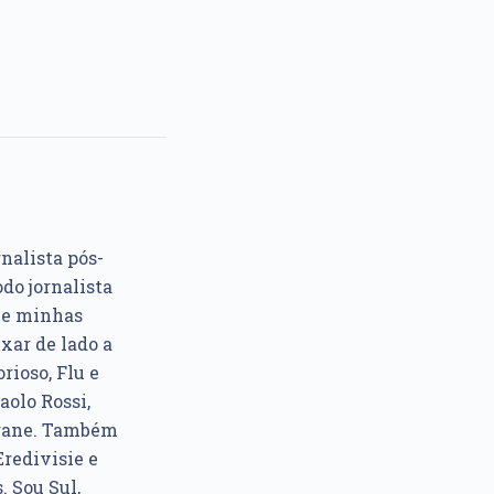
rnalista pós-
do jornalista
e e minhas
xar de lado a
rioso, Flu e
aolo Rossi,
ngane. Também
Eredivisie e
. Sou Sul,