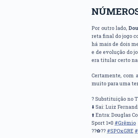
NÚMEROS
Por outro lado,
Dou
reta final do jogo 
há mais de dois me
e de evolução do j
era titular certo n
Certamente, com a
muito para uma t
? Substituição no T
⬇️ Sai: Luiz Fernan
⬆️ Entra: Douglas C
Sport 1×0
#Grêmio
??⚽??
#SPOxGRE
#