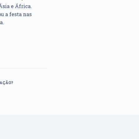
sia e África.
u a festa nas
a.
TAÇÃO?