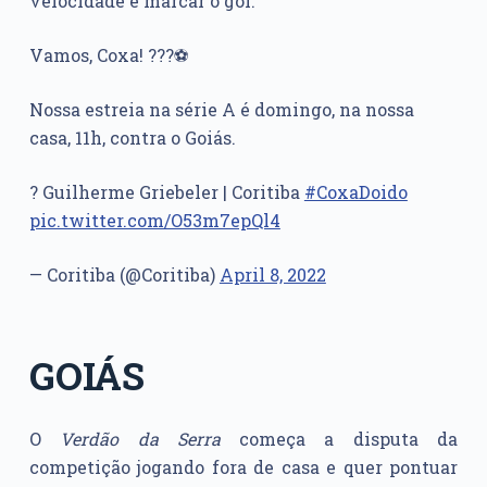
velocidade e marcar o gol.
Vamos, Coxa! ???⚽️
Nossa estreia na série A é domingo, na nossa
casa, 11h, contra o Goiás.
? Guilherme Griebeler | Coritiba
#CoxaDoido
pic.twitter.com/O53m7epQl4
— Coritiba (@Coritiba)
April 8, 2022
GOIÁS
O
Verdão da Serra
começa a disputa da
competição jogando fora de casa e quer pontuar