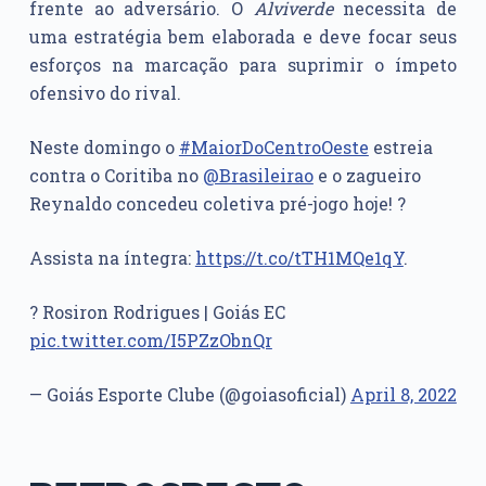
frente ao adversário. O
Alviverde
necessita de
uma estratégia bem elaborada e deve focar seus
esforços na marcação para suprimir o ímpeto
ofensivo do rival.
Neste domingo o
#MaiorDoCentroOeste
estreia
contra o Coritiba no
@Brasileirao
e o zagueiro
Reynaldo concedeu coletiva pré-jogo hoje! ?
Assista na íntegra:
https://t.co/tTH1MQe1qY
.
? Rosiron Rodrigues | Goiás EC
pic.twitter.com/I5PZzObnQr
— Goiás Esporte Clube (@goiasoficial)
April 8, 2022